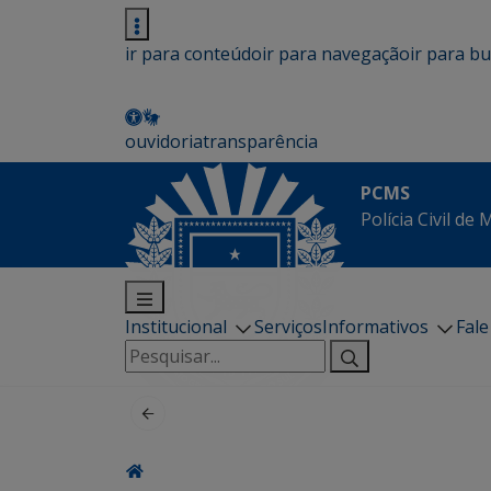
ir para conteúdo
ir para navegação
ir para b
ouvidoria
transparência
PCMS
Polícia Civil de
Institucional
Serviços
Informativos
Fal
Pesquisar
por: