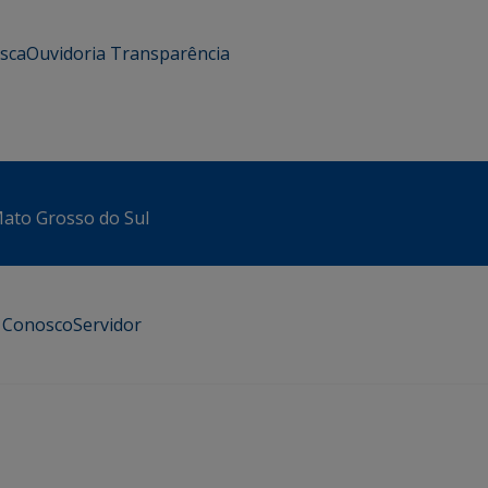
usca
Ouvidoria
Transparência
 Mato Grosso do Sul
e Conosco
Servidor