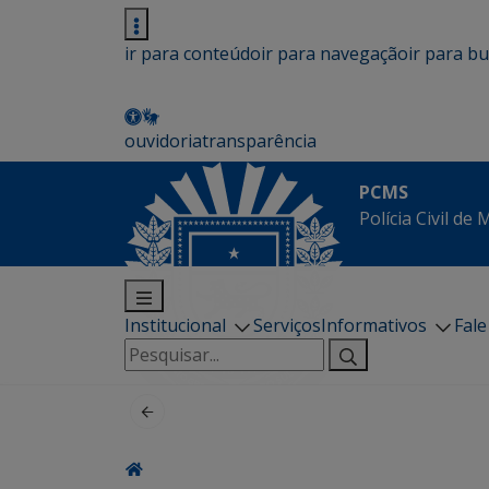
ir para conteúdo
ir para navegação
ir para b
ouvidoria
transparência
PCMS
Polícia Civil de
Institucional
Serviços
Informativos
Fal
Pesquisar
por: