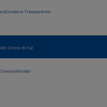
usca
Ouvidoria
Transparência
 Mato Grosso do Sul
e Conosco
Servidor