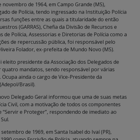
de novembro de 1964, em Campo Grande (MS),
gado de Polícia, tendo ingressado na Instituição Polícia
rsas funções entre as quais a titularidade do então
estros (GARRAS), Chefia da Divisão de Recursos e
s de Polícia, Assessorias e Diretorias de Polícia como a
 ações de repercussão pública, foi responsável pelo
liveira Folador, ex-prefeita de Mundo Novo (MS).
i eleito presidente da Associação dos Delegados de
r quatro mandatos, sendo responsável por várias
a. Ocupa ainda o cargo de Vice-Presidente da
(Adepol/Brasil).
o novo Delegado Geral informou que uma de suas metas
olícia Civil, com a motivação de todos os componentes
e “Servir e Proteger”, respondendo de imediato ao
Sul.
 setembro de 1969, em Santa Isabel do Ivaí (PR),
m 1990 como Escrivão de Polícia, atuando sempre na