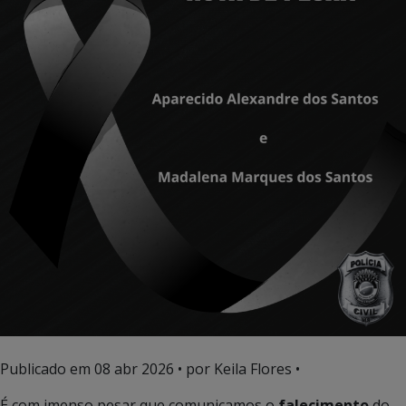
Publicado em
08 abr 2026
• por Keila Flores •
É com imenso pesar que comunicamos o
falecimento
do