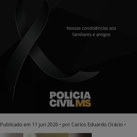
Publicado em
11 jun 2026
• por Carlos Eduardo Orácio •