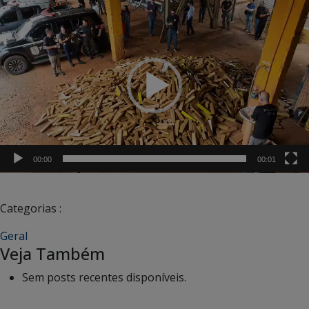
Tocador
de
vídeo
00:00
00:01
Categorias :
Geral
Veja Também
Sem posts recentes disponíveis.