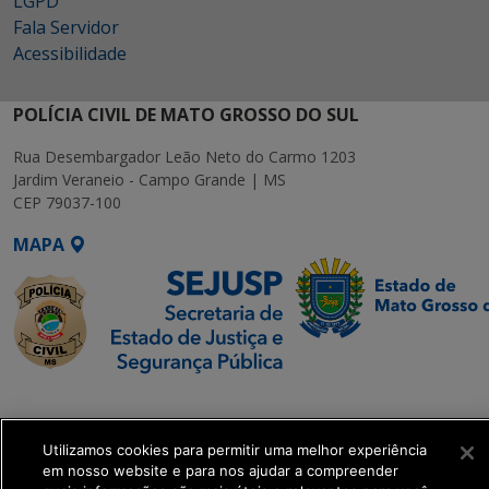
LGPD
Fala Servidor
Acessibilidade
POLÍCIA CIVIL DE MATO GROSSO DO SUL
Rua Desembargador Leão Neto do Carmo 1203
Jardim Veraneio - Campo Grande | MS
CEP 79037-100
MAPA
SETDIG | Secretaria-
Executiva de
Transformação Digital
Utilizamos cookies para permitir uma melhor experiência
em nosso website e para nos ajudar a compreender