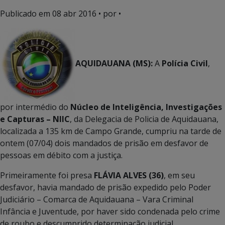
Publicado em
08 abr 2016
• por •
AQUIDAUANA (MS):
A
Polícia Civil
,
por intermédio do
Núcleo de Inteligência, Investigações
e Capturas – NIIC
, da Delegacia de Policia de Aquidauana,
localizada a 135 km de Campo Grande, cumpriu na tarde de
ontem (07/04) dois mandados de prisão em desfavor de
pessoas em débito com a justiça.
Primeiramente foi presa
FLÁVIA ALVES (36)
, em seu
desfavor, havia mandado de prisão expedido pelo Poder
Judiciário – Comarca de Aquidauana – Vara Criminal
Infância e Juventude, por haver sido condenada pelo crime
de roubo e descumprido determinação judicial.