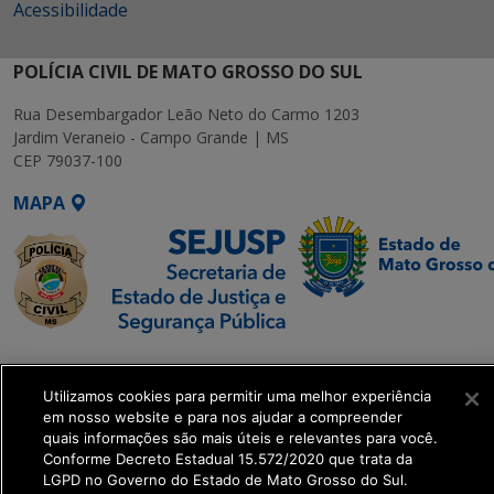
Acessibilidade
POLÍCIA CIVIL DE MATO GROSSO DO SUL
Rua Desembargador Leão Neto do Carmo 1203
Jardim Veraneio - Campo Grande | MS
CEP 79037-100
MAPA
SETDIG | Secretaria-
Executiva de
Utilizamos cookies para permitir uma melhor experiência
Transformação Digital
em nosso website e para nos ajudar a compreender
quais informações são mais úteis e relevantes para você.
Conforme Decreto Estadual 15.572/2020 que trata da
get_footer();
LGPD no Governo do Estado de Mato Grosso do Sul.