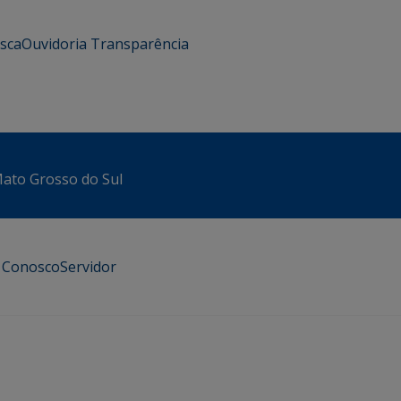
usca
Ouvidoria
Transparência
 Mato Grosso do Sul
e Conosco
Servidor