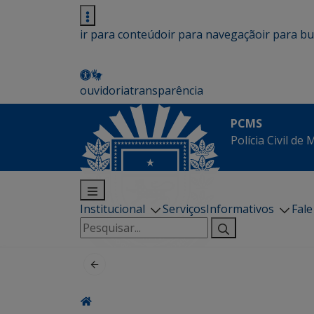
ir para conteúdo
ir para navegação
ir para b
ouvidoria
transparência
PCMS
Polícia Civil de
Institucional
Serviços
Informativos
Fal
Pesquisar
por: