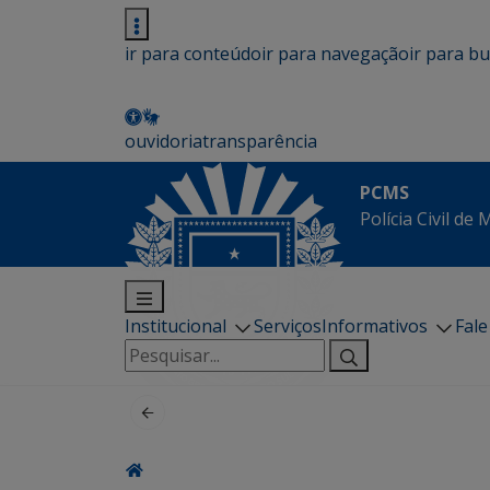
ir para conteúdo
ir para navegação
ir para b
ouvidoria
transparência
PCMS
Polícia Civil de
Institucional
Serviços
Informativos
Fal
Pesquisar
por: