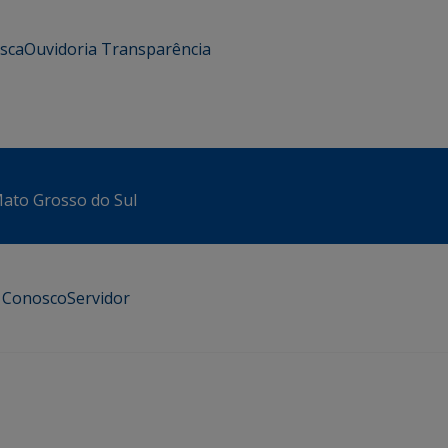
usca
Ouvidoria
Transparência
 Mato Grosso do Sul
e Conosco
Servidor