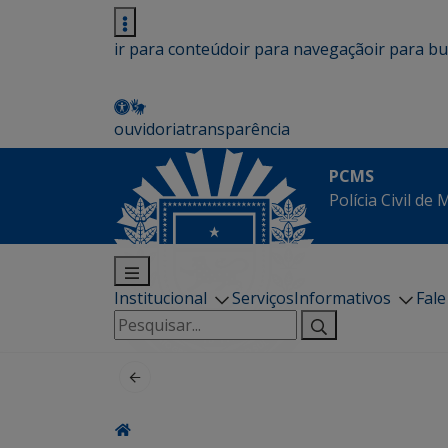
ir para conteúdo
ir para navegação
ir para b
ouvidoria
transparência
PCMS
Polícia Civil de
Institucional
Serviços
Informativos
Fal
Pesquisar
por: