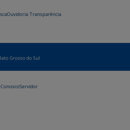
usca
Ouvidoria
Transparência
 Mato Grosso do Sul
e Conosco
Servidor