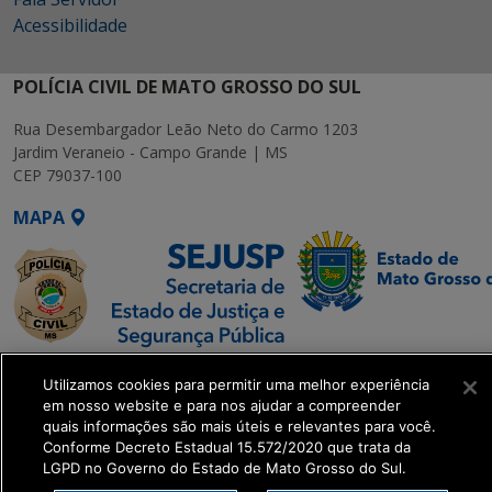
Acessibilidade
POLÍCIA CIVIL DE MATO GROSSO DO SUL
Rua Desembargador Leão Neto do Carmo 1203
Jardim Veraneio - Campo Grande | MS
CEP 79037-100
MAPA
SETDIG | Secretaria-
Utilizamos cookies para permitir uma melhor experiência
Executiva de
em nosso website e para nos ajudar a compreender
Transformação Digital
quais informações são mais úteis e relevantes para você.
Conforme Decreto Estadual 15.572/2020 que trata da
LGPD no Governo do Estado de Mato Grosso do Sul.
get_footer();