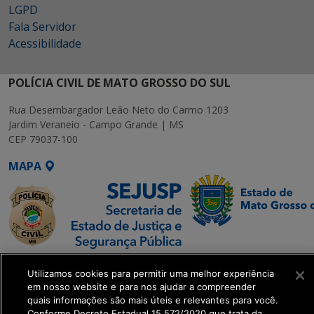
LGPD
Fala Servidor
Acessibilidade
POLÍCIA CIVIL DE MATO GROSSO DO SUL
Rua Desembargador Leão Neto do Carmo 1203
Jardim Veraneio - Campo Grande | MS
CEP 79037-100
MAPA
SETDIG | Secretaria-
Utilizamos cookies para permitir uma melhor experiência
Executiva de
em nosso website e para nos ajudar a compreender
Transformação Digital
quais informações são mais úteis e relevantes para você.
Conforme Decreto Estadual 15.572/2020 que trata da