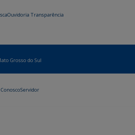
usca
Ouvidoria
Transparência
 Mato Grosso do Sul
e Conosco
Servidor