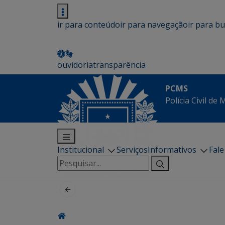
ir para conteúdo
ir para navegação
ir para b
ouvidoria
transparência
PCMS
Polícia Civil de
Institucional
Serviços
Informativos
Fal
Pesquisar
por: