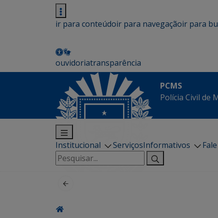
ir para conteúdo
ir para navegação
ir para b
ouvidoria
transparência
PCMS
Polícia Civil de
Institucional
Serviços
Informativos
Fal
Pesquisar
por: