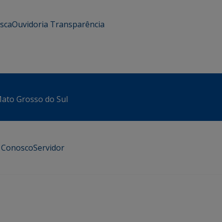
usca
Ouvidoria
Transparência
 Mato Grosso do Sul
e Conosco
Servidor