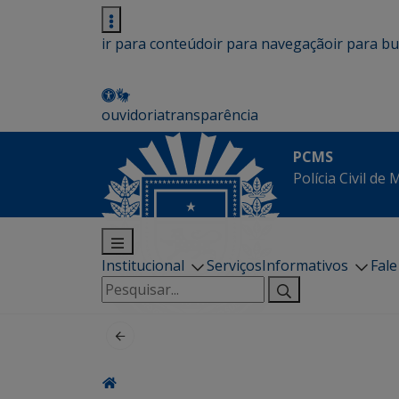
ir para conteúdo
ir para navegação
ir para b
ouvidoria
transparência
PCMS
Polícia Civil de
Institucional
Serviços
Informativos
Fal
Pesquisar
por: