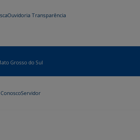
usca
Ouvidoria
Transparência
 Mato Grosso do Sul
e Conosco
Servidor