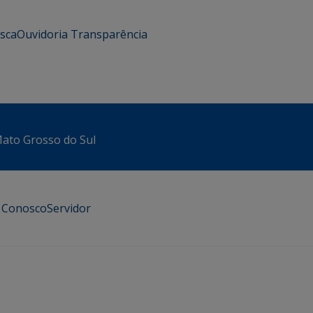
usca
Ouvidoria
Transparência
 Mato Grosso do Sul
e Conosco
Servidor