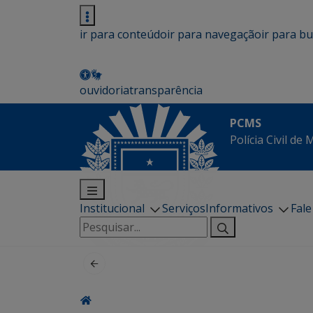
ir para conteúdo
ir para navegação
ir para b
ouvidoria
transparência
PCMS
Polícia Civil de
Institucional
Serviços
Informativos
Fal
Pesquisar
por: