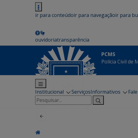
ir para conteúdo
ir para navegação
ir para b
ouvidoria
transparência
PCMS
Polícia Civil de
Institucional
Serviços
Informativos
Fal
Pesquisar
por: