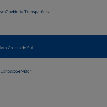
usca
Ouvidoria
Transparência
 Mato Grosso do Sul
e Conosco
Servidor