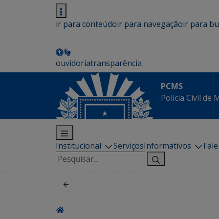
ir para conteúdo
ir para navegação
ir para b
ouvidoria
transparência
PCMS
Polícia Civil de
Institucional
Serviços
Informativos
Fal
Pesquisar
por: