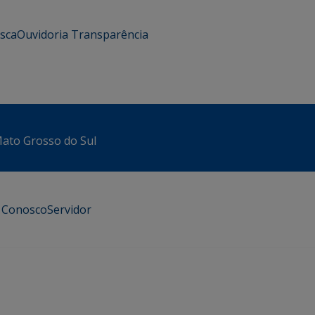
usca
Ouvidoria
Transparência
 Mato Grosso do Sul
e Conosco
Servidor