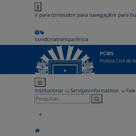
ir para conteúdo
ir para navegação
ir para b
ouvidoria
transparência
PCMS
Polícia Civil de
Institucional
Serviços
Informativos
Fal
Pesquisar
por: