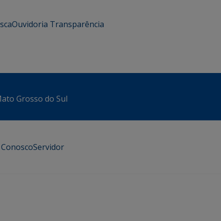
usca
Ouvidoria
Transparência
 Mato Grosso do Sul
e Conosco
Servidor