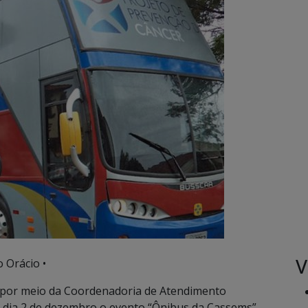
V
 Orácio •
 por meio da Coordenadoria de Atendimento
no dia 2 de dezembro o evento “Ônibus da Cassems”,