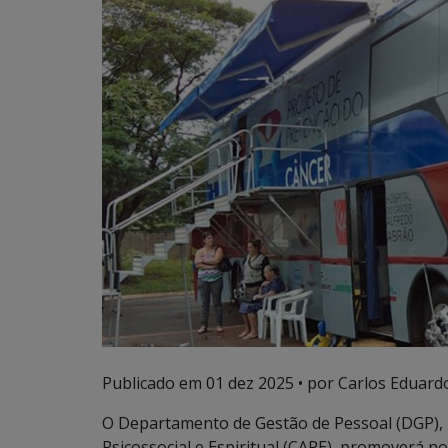
Publicado em
01 dez 2025
• por Carlos Eduardo
O Departamento de Gestão de Pessoal (DGP),
Psicossocial e Espiritual (CAPE), promoverá 