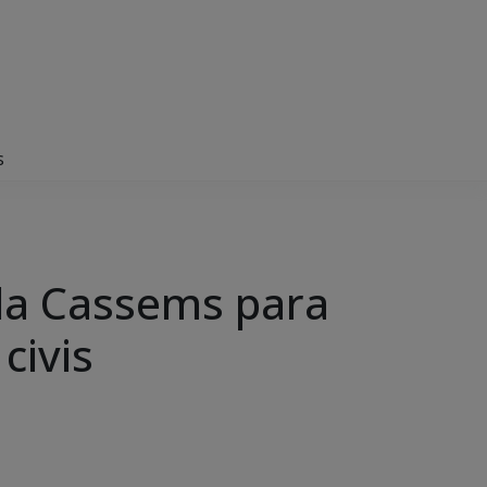
s
da Cassems para
civis