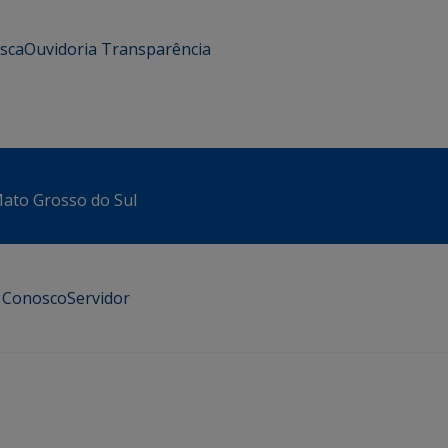
usca
Ouvidoria
Transparência
 Mato Grosso do Sul
e Conosco
Servidor