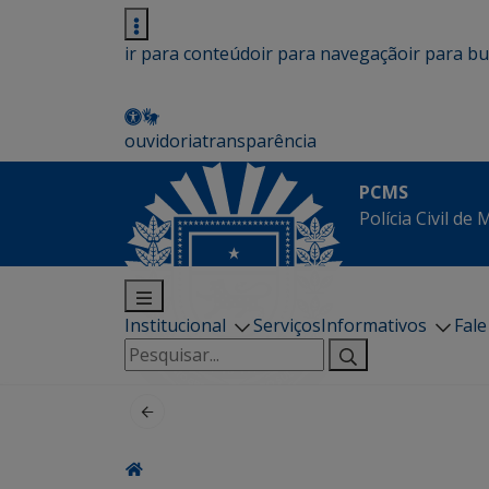
ir para conteúdo
ir para navegação
ir para b
ouvidoria
transparência
PCMS
Polícia Civil de
Institucional
Serviços
Informativos
Fal
Pesquisar
por: