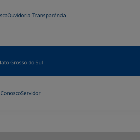
usca
Ouvidoria
Transparência
 Mato Grosso do Sul
e Conosco
Servidor