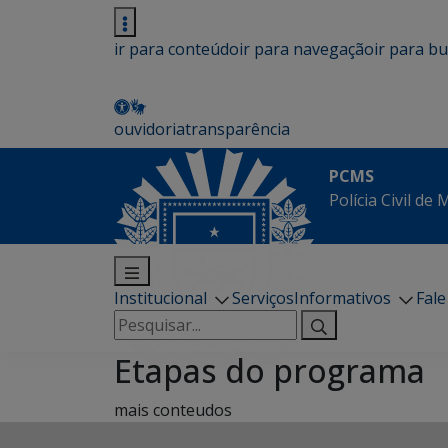
ir para conteúdo
ir para navegação
ir para b
ouvidoria
transparência
PCMS
Polícia Civil de
Institucional
Serviços
Informativos
Fal
Pesquisar
por:
Etapas do programa
mais conteudos