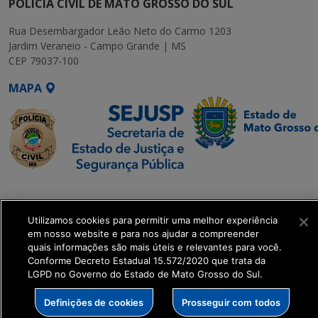
POLÍCIA CIVIL DE MATO GROSSO DO SUL
Rua Desembargador Leão Neto do Carmo 1203
Jardim Veraneio - Campo Grande | MS
CEP 79037-100
MAPA
SETDIG | Secretaria-
Executiva de
Utilizamos cookies para permitir uma melhor experiência
Transformação Digital
em nosso website e para nos ajudar a compreender
quais informações são mais úteis e relevantes para você.
get_footer();
Conforme Decreto Estadual 15.572/2020 que trata da
LGPD no Governo do Estado de Mato Grosso do Sul.
Definições de cookies
Prosseguir com todos