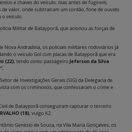
ntos e chaves do veículo, mas antes de fugirem,
s de valor, onde subtraíram um cordão, fone de ouvido
 o veículo.
olícia Militar de Batayporã, que acionou as forças de
e Nova Andradina, os policiais militares rodoviários já
dando o veículo Gol com placas de Batayporã que era
i (22)
, tendo como passageiro
Jeferson da Silva
”.
etor de Investigações Gerais (SIG) da Delegacia de
revista com os criminosos, que confessaram o crime e
.
 Civil de Batayporã conseguiram capturar o terceiro
ARVALHO
(18)
, vulgo K2.
ntônio Genésio de Souza, na Vila Maria Gonçalves, os