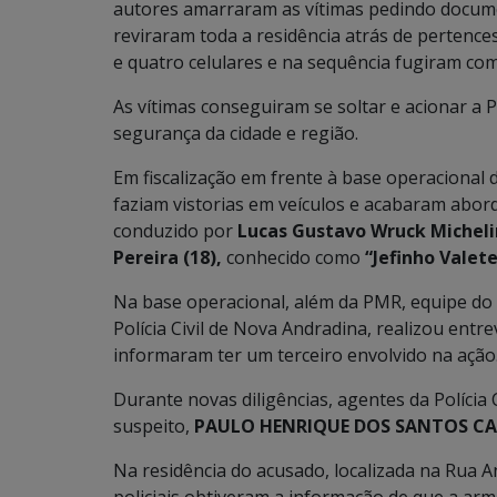
autores amarraram as vítimas pedindo docume
reviraram toda a residência atrás de pertence
e quatro celulares e na sequência fugiram com
As vítimas conseguiram se soltar e acionar a P
segurança da cidade e região.
Em fiscalização em frente à base operacional d
faziam vistorias em veículos e acabaram abor
conduzido por
Lucas Gustavo Wruck Michelin
Pereira (18),
conhecido como
“Jefinho Valete
Na base operacional, além da PMR, equipe do S
Polícia Civil de Nova Andradina, realizou ent
informaram ter um terceiro envolvido na ação
Durante novas diligências, agentes da Polícia
suspeito,
PAULO HENRIQUE DOS SANTOS C
Na residência do acusado, localizada na Rua A