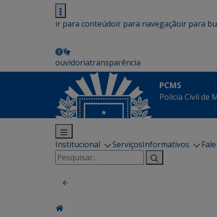
ir para conteúdo
ir para navegação
ir para b
ouvidoria
transparência
PCMS
Polícia Civil de
Institucional
Serviços
Informativos
Fal
Pesquisar
por: