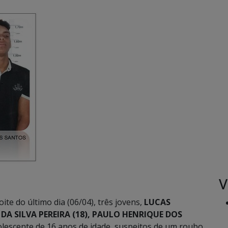
V
noite do último dia (06/04), três jovens,
LUCAS
DA SILVA PEREIRA (18), PAULO HENRIQUE DOS
escente de 16 anos de idade, suspeitos de um roubo