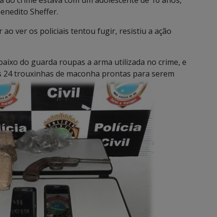
ma do crime estava com um adolescente de 16 anos,
enedito Sheffer.
 ver os policiais tentou fugir, resistiu a ação
aixo do guarda roupas a arma utilizada no crime, e
is 24 trouxinhas de maconha prontas para serem