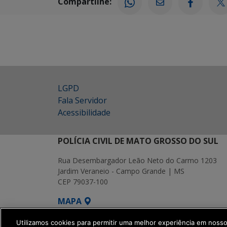
Compartilhe:
LGPD
Fala Servidor
Acessibilidade
POLÍCIA CIVIL DE MATO GROSSO DO SUL
Rua Desembargador Leão Neto do Carmo 1203
Jardim Veraneio - Campo Grande | MS
CEP 79037-100
MAPA
SETDIG | Secretaria-Executiva de Transf
Utilizamos cookies para permitir uma melhor experiência em noss