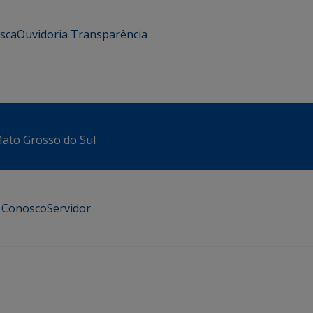
usca
Ouvidoria
Transparência
 Mato Grosso do Sul
e Conosco
Servidor