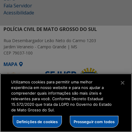
Fala Servidor
Acessibilidade
POLÍCIA CIVIL DE MATO GROSSO DO SUL
Rua Desembargador Leão Neto do Carmo 1203
Jardim Veraneio - Campo Grande | MS
CEP 79037-100
MAPA
Utilizamos cookies para permitir uma melhor
experiência em nosso website e para nos ajudar a
compreender quais informações são mais úteis e
relevantes para você. Conforme Decreto Estadual
15.572/2020 que trata da LGPD no Governo do Estado
SETDIG | Secretaria-
de Mato Grosso do Sul.
Executiva de
Transformação Digital
Definições de cookies
Prosseguir com todos