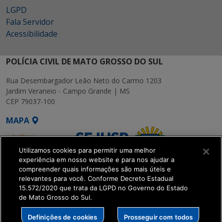
LGPD
Fala Servidor
Acessibilidade
POLÍCIA CIVIL DE MATO GROSSO DO SUL
Rua Desembargador Leão Neto do Carmo 1203
Jardim Veraneio - Campo Grande | MS
CEP 79037-100
MAPA
Utilizamos cookies para permitir uma melhor
experiência em nosso website e para nos ajudar a
compreender quais informações são mais úteis e
relevantes para você. Conforme Decreto Estadual
15.572/2020 que trata da LGPD no Governo do Estado
SETDIG | Secretaria-
de Mato Grosso do Sul.
Executiva de
Transformação Digital
Definições de cookies
Prosseguir com todos