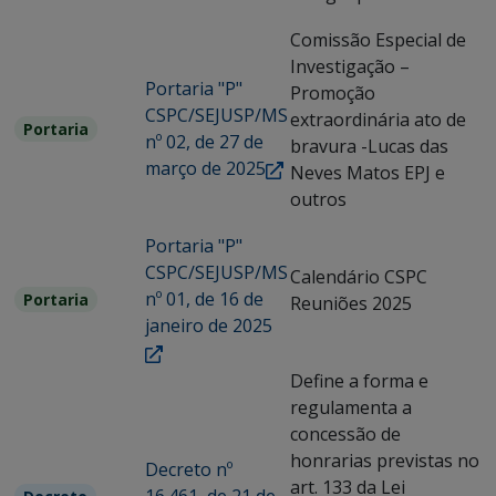
Comissão Especial de
Investigação –
Portaria "P"
Promoção
CSPC/SEJUSP/MS
extraordinária ato de
Portaria
nº 02, de 27 de
bravura -Lucas das
março de 2025
Neves Matos EPJ e
outros
Portaria "P"
CSPC/SEJUSP/MS
Calendário CSPC
nº 01, de 16 de
Portaria
Reuniões 2025
janeiro de 2025
Define a forma e
regulamenta a
concessão de
honrarias previstas no
Decreto nº
art. 133 da Lei