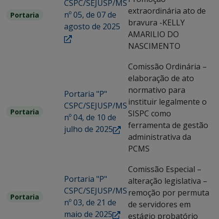
CSPC/SEJUSP/MS
extraordinária ato de
nº 05, de 07 de
Portaria
bravura -KELLY
agosto de 2025
AMARILIO DO
NASCIMENTO
Comissão Ordinária –
elaboração de ato
normativo para
Portaria "P"
instituir legalmente o
CSPC/SEJUSP/MS
Portaria
SISPC como
nº 04, de 10 de
ferramenta de gestão
julho de 2025
administrativa da
PCMS
Comissão Especial –
Portaria "P"
alteração legislativa –
CSPC/SEJUSP/MS
remoção por permuta
Portaria
nº 03, de 21 de
de servidores em
maio de 2025
estágio probatório